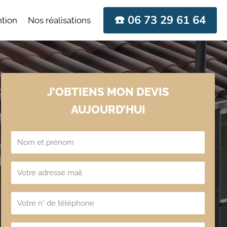
☎️ 06 73 29 61 64
ntion
Nos réalisations
J’OBTIENS MON DEVIS
AUJOURD’HUI