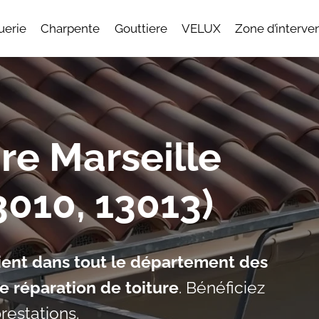
uerie
Charpente
Gouttiere
VELUX
Zone d’interve
re Marseille
3010, 13013)
ient dans tout le département des
e réparation de toiture
. Bénéficiez
restations.