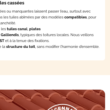
les cassées
ées ou manquantes laissent passer l’eau, surtout avec
s les tuiles abîmées par des modèles
compatibles
, pour
étanchéité.
 les
tuiles canal
,
plates
u
Galliendis
, typiques des toitures locales. Nous veillons
PST
et à la tenue des fixations.
e la
structure du toit
, sans modifier l’harmonie d’ensemble.