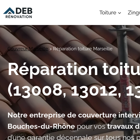
Aller
au
Toiture
Zing
contenu
Couvreur Marseille
>
Réparation toiture Marseille
Réparation toitu
(13008, 13012, 1
Notre entreprise de couverture interv
Bouches-du-Rhône
pour vos
travaux d
d’une garantie décennale sur tous nos p