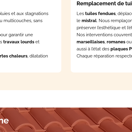
Remplacement de tui
pluies et aux stagnations
Les
tuiles fendues
, déplac
u multicouches, sans
le
mistral
. Nous remplaçon
préserver l’esthétique et l’
pour garantir une
Nos interventions couvrent
es
travaux lourds
et
marseillaises
,
romanes
o
aussi à l’état des
plaques 
rtes chaleurs
, dilatation
Chaque réparation respect
une