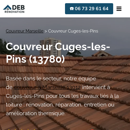
Aller
☎️ 06 73 29 61 64
au
contenu
Couvreur Marseille
>
Couvreur Cuges-les-Pins
Couvreur Cuges-les-
Pins (13780)
Basée dans le secteur, notre équipe
de
couvreur à Marseille 13012
intervient à
Cuges-les-Pins pour tous les travaux liés à la
toiture : rénovation, réparation, entretien ou
amélioration thermique.