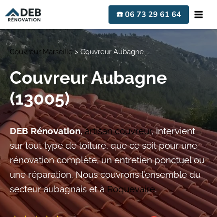
Aller
☎️ 06 73 29 61 64
au
contenu
Couvreur Marseille
>
Couvreur Aubagne
Couvreur Aubagne
(13005)
DEB Rénovation
,
artisan couvreur
, intervient
sur tout type de toiture, que ce soit pour une
rénovation complète, un entretien ponctuel ou
une réparation. Nous couvrons l’ensemble du
secteur aubagnais et à
Roquevaire
.